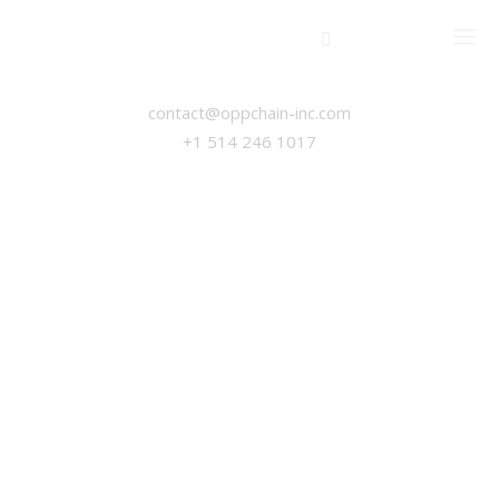
EN
FR
CONNECTES-TOI AVEC NOUS
contact@oppchain-inc.com
+1 514 246 1017
SERVICES CONSEILS ET INFORMATIQUES
IMPLANTATION DE SERVICENOW
Oppchain INC. © 2023
SOLUTIONS SERVICENOW
SERVICENOW ITSM
SUIVEZ-NOUS
SERVICENOW ITOM
SERVICENOW ITAM