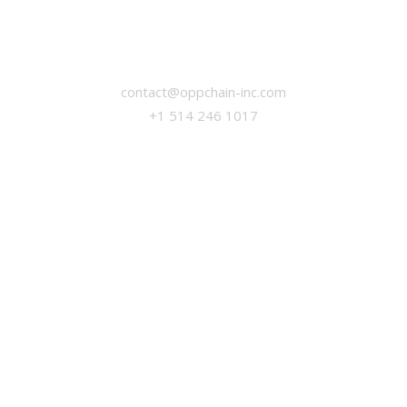
EN
FR
CONNECTES-TOI AVEC NOUS
contact@oppchain-inc.com
+1 514 246 1017
Oppchain INC. © 2023
SUIVEZ-NOUS