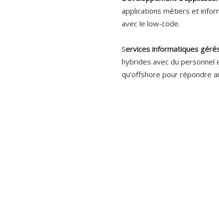
applications métiers et info
avec le low-code.
S
ervices informatiques gérés
hybrides avec du personnel e
qu’offshore pour répondre au
Oppchain INC. © 2023