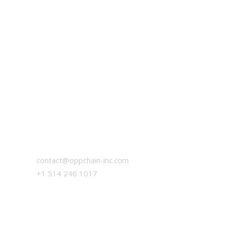
CONNECTES-TOI AVEC NOUS
contact@oppchain-inc.com
+1 514 246 1017